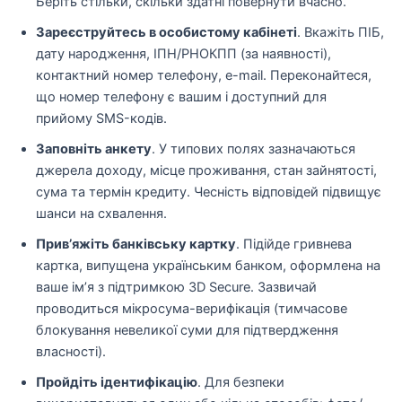
Беріть стільки, скільки здатні повернути вчасно.
Зареєструйтесь в особистому кабінеті
. Вкажіть ПІБ,
дату народження, ІПН/РНОКПП (за наявності),
контактний номер телефону, e-mail. Переконайтеся,
що номер телефону є вашим і доступний для
прийому SMS-кодів.
Заповніть анкету
. У типових полях зазначаються
джерела доходу, місце проживання, стан зайнятості,
сума та термін кредиту. Чесність відповідей підвищує
шанси на схвалення.
Прив’яжіть банківську картку
. Підійде гривнева
картка, випущена українським банком, оформлена на
ваше ім’я з підтримкою 3D Secure. Зазвичай
проводиться мікросума-верифікація (тимчасове
блокування невеликої суми для підтвердження
власності).
Пройдіть ідентифікацію
. Для безпеки