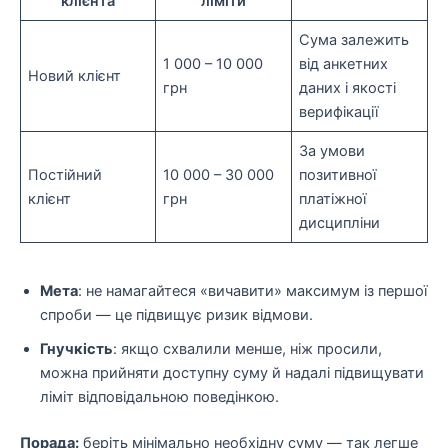
клієнта
ліміти
Сума залежить
1 000 – 10 000
від анкетних
Новий клієнт
грн
даних і якості
верифікації
За умови
Постійний
10 000 – 30 000
позитивної
клієнт
грн
платіжної
дисципліни
Мета
: не намагайтеся «вичавити» максимум із першої
спроби — це підвищує ризик відмови.
Гнучкість
: якщо схвалили менше, ніж просили,
можна прийняти доступну суму й надалі підвищувати
ліміт відповідальною поведінкою.
Порада:
беріть мінімально необхідну суму — так легше