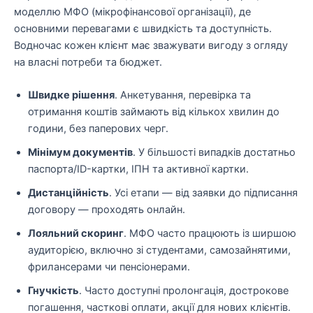
моделлю МФО (мікрофінансової організації), де
основними перевагами є швидкість та доступність.
Водночас кожен клієнт має зважувати вигоду з огляду
на власні потреби та бюджет.
Швидке рішення
. Анкетування, перевірка та
отримання коштів займають від кількох хвилин до
години, без паперових черг.
Мінімум документів
. У більшості випадків достатньо
паспорта/ID-картки, ІПН та активної картки.
Дистанційність
. Усі етапи — від заявки до підписання
договору — проходять онлайн.
Лояльний скоринг
. МФО часто працюють із ширшою
аудиторією, включно зі студентами, самозайнятими,
фрилансерами чи пенсіонерами.
Гнучкість
. Часто доступні пролонгація, дострокове
погашення, часткові оплати, акції для нових клієнтів.