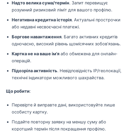
Надто велика сума/термін
. Запит перевищує
розумний ризиковий ліміт для вашого профілю.
Негативна кредитна історія
. Актуальні прострочки
або недавні несвоєчасні платежі.
Боргове навантаження
. Багато активних кредитів
одночасно, високий рівень щомісячних зобов’язань.
Картка не на ваше ім’я
або обмежена для онлайн-
операцій.
Підозріла активність
. Невідповідність IP/геолокації,
технічні індикатори можливого шахрайства.
Що робити
:
Перевірте й виправте дані, використовуйте лише
особисту картку.
Подайте повторну заявку на меншу суму або
коротший термін після покращення профілю.