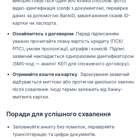
використовується один або кілька способів: фото/
відео-ідентифікація (селфі з документом), перевірка
даних за допомогою BankID, завантаження сканів ID-
картки чи паспорта.
Ознайомтесь з договором
. Перед підписанням
уважно прочитайте повну вартість кредиту (ПСК/
РПС), умови пролонгації, штрафів і комісій. Підпис
зазвичай накладається одноразовим ідентифікатором
(SMS-код — аналог КЕП для споживчого договору).
Отримайте кошти на картку
. Зарахування зазвичай
відбувається миттєво або протягом декількох хвилин
після схвалення. Іноді термін залежить від банку-
емітента картки.
Поради для успішного схвалення
Заповнюйте анкету без помилок, перевіряйте
транслітерацію та цифри документів.