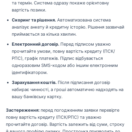
та термін. Система одразу покаже орієнтовну
вартість позики.
Скоринг та рішення.
Автоматизована система
аналізує анкету й кредитну історію. Рішення зазвичай
приймається за кілька хвилин.
Електронний договір.
Перед підписом уважно
прочитайте умови, повну вартість кредиту (ПСК/
РПС), графік платежів. Підпис відбувається
одноразовим SMS-кодом або іншим електронним
ідентифікатором.
Зарахування коштів.
Після підписання договір
набирає чинності, а гроші автоматично надходять на
вашу банківську картку.
Застереження:
перед погодженням заявки перевірте
повну вартість кредиту (ПСК/РПС) та уважно
прочитайте договір. Вартість залежить від суми, строку
й вашого профілю ризику. Прострочка призводить до