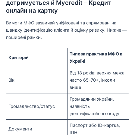
дотримується й Mycredit – Кредит
онлайн на картку
Вимоги МФО зазвичай уніфіковані та спрямовані на
швидку ідентифікацію клієнта й оцінку ризику. Нижче —
поширені рамки.
Типова практика МФО в
Критерій
Україні
Від 18 років; верхня межа
Вік
часто 65–70+, інколи
вище
Громадянин України,
Громадянство/статус
наявність
ідентифікаційного коду
Паспорт або ID-картка,
Документи
ІПН