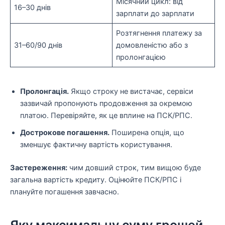
Місячний цикл: від
16–30 днів
зарплати до зарплати
Розтягнення платежу за
31–60/90 днів
домовленістю або з
пролонгацією
Пролонгація.
Якщо строку не вистачає, сервіси
зазвичай пропонують продовження за окремою
платою. Перевіряйте, як це вплине на ПСК/РПС.
Дострокове погашення.
Поширена опція, що
зменшує фактичну вартість користування.
Застереження:
чим довший строк, тим вищою буде
загальна вартість кредиту. Оцінюйте ПСК/РПС і
плануйте погашення завчасно.
Яку максимальну суму грошей