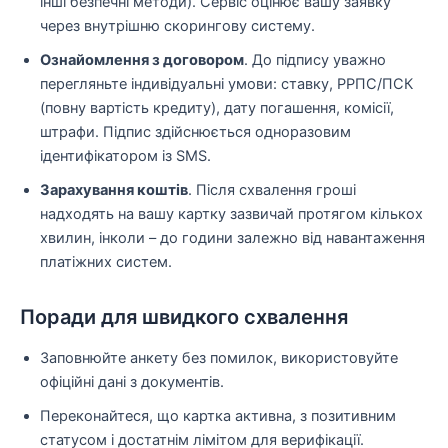
інші безпечні методи). Сервіс оцінює вашу заявку
через внутрішню скорингову систему.
Ознайомлення з договором
. До підпису уважно
перегляньте індивідуальні умови: ставку, РРПС/ПСК
(повну вартість кредиту), дату погашення, комісії,
штрафи. Підпис здійснюється одноразовим
ідентифікатором із SMS.
Зарахування коштів
. Після схвалення гроші
надходять на вашу картку зазвичай протягом кількох
хвилин, інколи – до години залежно від навантаження
платіжних систем.
Поради для швидкого схвалення
Заповнюйте анкету без помилок, використовуйте
офіційні дані з документів.
Переконайтеся, що картка активна, з позитивним
статусом і достатнім лімітом для верифікації.