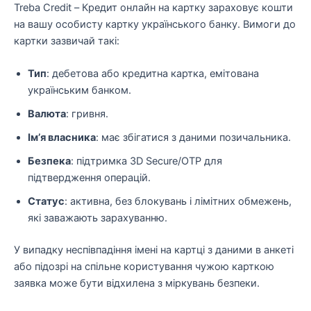
Treba Credit – Кредит онлайн на картку зараховує кошти
на вашу особисту картку українського банку. Вимоги до
картки зазвичай такі:
Тип
: дебетова або кредитна картка, емітована
українським банком.
Валюта
: гривня.
Ім’я власника
: має збігатися з даними позичальника.
Безпека
: підтримка 3D Secure/OTP для
підтвердження операцій.
Статус
: активна, без блокувань і лімітних обмежень,
які заважають зарахуванню.
У випадку неспівпадіння імені на картці з даними в анкеті
або підозрі на спільне користування чужою карткою
заявка може бути відхилена з міркувань безпеки.