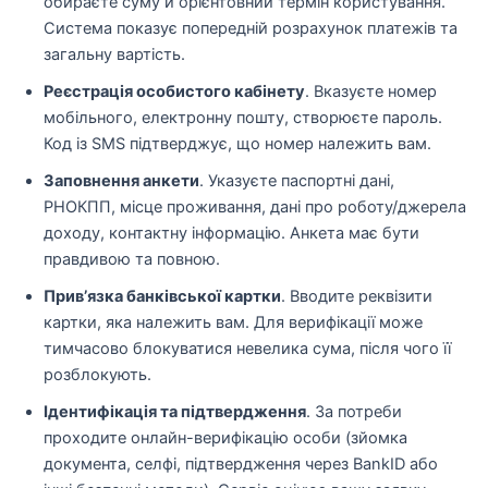
обираєте суму й орієнтовний термін користування.
Система показує попередній розрахунок платежів та
загальну вартість.
Реєстрація особистого кабінету
. Вказуєте номер
мобільного, електронну пошту, створюєте пароль.
Код із SMS підтверджує, що номер належить вам.
Заповнення анкети
. Указуєте паспортні дані,
РНОКПП, місце проживання, дані про роботу/джерела
доходу, контактну інформацію. Анкета має бути
правдивою та повною.
Прив’язка банківської картки
. Вводите реквізити
картки, яка належить вам. Для верифікації може
тимчасово блокуватися невелика сума, після чого її
розблокують.
Ідентифікація та підтвердження
. За потреби
проходите онлайн-верифікацію особи (зйомка
документа, селфі, підтвердження через BankID або